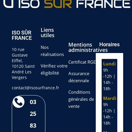
Liens
ISO SÛR
utiles
FRANCE
Mentions
Horaires
Nos
administratives
10 rue
réalisations
Gustave
Eiffel,
Certificat RGE
Lundi
Vérifiez votre
10120 Saint
9h
André Les
éligibilité
Assurance
-12h |
Vergers
décennale
14h -
contact@isosurfrance.fr
18h
Conditions
Mardi
générales de
03
9h
vente
-12h |
25
14h -
18h
83