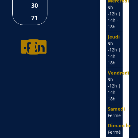
Mercredi
30
9h
-12h |
71
14h -
18h
Jeudi
9h
-12h |
14h -
18h
Vendredi
9h
-12h |
14h -
18h
Samedi
Fermé
Dimanche
Fermé