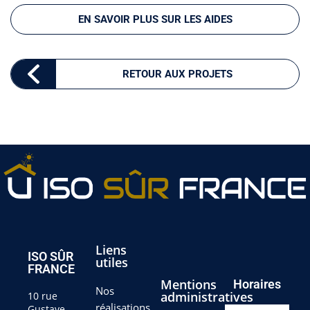
EN SAVOIR PLUS SUR LES AIDES
RETOUR AUX PROJETS
Liens
ISO SÛR
utiles
FRANCE
Mentions
Horaires
Nos
administratives
10 rue
réalisations
Gustave