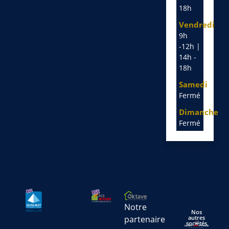
18h
Vendredi
9h
-12h |
14h -
18h
Samedi
Fermé
Dimanche
Fermé
Notre
Nos
partenaire
autres
sociétés