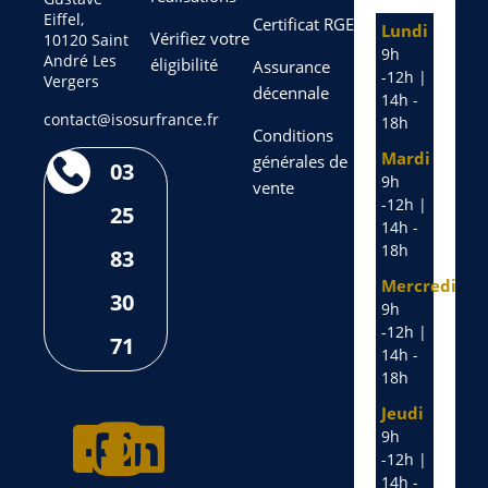
Eiffel,
Certificat RGE
Lundi
Vérifiez votre
10120 Saint
9h
André Les
éligibilité
Assurance
-12h |
Vergers
décennale
14h -
contact@isosurfrance.fr
18h
Conditions
Mardi
générales de
03
9h
vente
-12h |
25
14h -
18h
83
Mercredi
30
9h
-12h |
71
14h -
18h
Jeudi
9h
-12h |
14h -